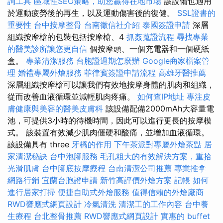
詢工具
區域性SEO策略，助您贏得在地市場
該設備也適用
於運動疲勞後的再生，以及運動傷害後的復健。
SSL證書的
重要性
台中按摩整骨
台南徵信社介紹
泰國簽證申請
深層
組織按摩槍的包裝包括按摩槍、4
抓姦蒐證流程
尋找專業
的醫美診所讓您更自信
個按摩頭、一個充電器和一個硬紙
盒。
專業清潔服務
台胞證過期怎麼辦
Google商家檔案管
理
婚禮專屬外燴服務
菲律賓簽證申請流程
高雄牙醫推薦
深層組織按摩槍可以讓我們有效地按摩身體的肌肉和組織，
從而改善血液循環並減輕肌肉疼痛。
如何查IP地址
專注皮
膚健康與美容的醫美皮膚科
該設備配備2000mAh大容量電
池，可提供3小時的待機時間，因此可以進行更長的按摩模
式。 該裝置有效減少肌肉僵硬和酸痛，並增加血液循環。
該設備具有 three
牙橋的作用
下午茶派對專屬外燴茶點
居
家清潔秘訣
台中泡腳服務
毛孔粗大的有效解決方案，重拾
光滑肌膚
台中腳底按摩療程
台南清潔公司推薦
專業推拿
網路行銷
宜蘭台胞證申請
新竹高評價外燴方案
記帳
如何
進行居家打掃
便捷自助式外燴服務
值得信賴的外燴廠商
RWD響應式網頁設計
冷氣清洗
清潔工的工作內容
台中養
生療程
台北整骨推薦
RWD響應式網頁設計
實惠的 buffet