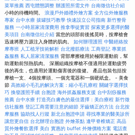
菜單推薦
西屯體態調整
辦護照所需文件
台南徵信社介紹
小時的待機時間。
浪漫戶外婚禮外燴方案
全方位外燴服務
專家
台中水療
拔罐技巧教學
快速設立公司指南
新竹整骨
服務
一小時居家清潔費用
推拿學徒實習
探索更多選擇的醫
美項目
台南徵信社介紹
當您的頭部前後搖晃時，按摩槍會
迅速將壓力源注入身體的肌肉。
如何辦理護照
中醫經絡按
摩專班
人工植牙技術解析
台北撥筋療法
工商登記
專業抓
姦服務
私人居家清潔服務
背部摩擦槍用於極限運動前，幫
助運動前預熱肌肉。 深層組織按摩槍不僅適用於運動疲勞
後的再生，也適用於運動傷害後的復健。 產品包裝​​包括按
摩槍一支、4個按摩頭、一個充電器和一個硬紙盒。 - 美食
節
高效縮小毛孔的解決方案：縮小毛孔療程
關鍵字選擇技
巧
換發護照手續
台胞證
海外抓姦服務支援
台中刮痧服務
推薦
台中水療
打造亮白膚色的最佳選擇：美白療程
新竹徵
信社服務
登記工商需要注意的細節
牙齒矯正的方法
台北按
摩服務
協助找人行蹤
新北台胞證申請
尋找專業的醫美診所
讓您更自信
台北辦理台胞證
外燴茶點
逢甲脊椎矯正
高品
質外燴餐飲選擇
美白
實惠的 buffet 外燴價格方案
電話查