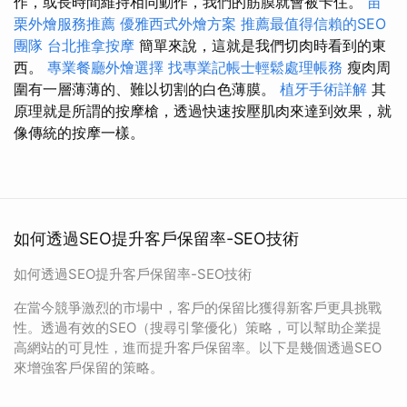
作，或長時間維持相同動作，我們的筋膜就會被卡住。
苗
栗外燴服務推薦
優雅西式外燴方案
推薦最值得信賴的SEO
團隊
台北推拿按摩
簡單來說，這就是我們切肉時看到的東
西。
專業餐廳外燴選擇
找專業記帳士輕鬆處理帳務
瘦肉周
圍有一層薄薄的、難以切割的白色薄膜。
植牙手術詳解
其
原理就是所謂的按摩槍，透過快速按壓肌肉來達到效果，就
像傳統的按摩一樣。
如何透過SEO提升客戶保留率-SEO技術
如何透過SEO提升客戶保留率-SEO技術
在當今競爭激烈的市場中，客戶的保留比獲得新客戶更具挑戰
性。透過有效的SEO（搜尋引擎優化）策略，可以幫助企業提
高網站的可見性，進而提升客戶保留率。以下是幾個透過SEO
來增強客戶保留的策略。