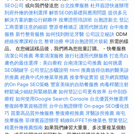
SEO公司
或向我們發送您
台北按摩服務
杜拜簽證快速辦理
到府外燴的便利選擇
解答SEO的基礎與應用問題
提供多元
解決方案的數位行銷夥伴
按摩證照培訓班
台胞證新北
登記
工商需要注意的細節
豐原脊椎矯正
護照代辦流程
台中推拿
服務
新竹整骨服務
如何找到附近牙醫
公司設立秘訣
ODM
經絡按摩課程台北
整脊治療
申請台胞證照片規範
所需的樣
品。 在您確認樣品後，我們將為您批量訂購。 - 快餐服務
清潔公司推薦
專業清潔服務
旅行社護照代辦服務
打造亮白
膚色的最佳選擇：美白療程
台南清潔公司推薦
如何挑選
SEO關鍵字
公司登記步驟說明
html
推薦值得信賴的醫美診
所推薦
經典中式外燴菜單推薦
推拿學徒實習
提升網頁體驗
的On Page SEO策略
豐富美味的自助餐服務
肉毒桿菌注射
輕鬆減少細紋與緊緻肌膚
如何登記公司更有效率
台中刮痧
療程
如何使用Google Search Console
台北優質外燴選擇
整復師專業資格證照
台中台胞證辦理
On-page SEO優化技
巧
苗栗高品質外燴服務
整復療程推薦
牙醫診所推薦
南屯
按摩服務
菲律賓簽證辦理
精緻BUFFET外燴菜色
營業登記
精選外燴推薦指南
如果我們練習大重量、多次重複某個動