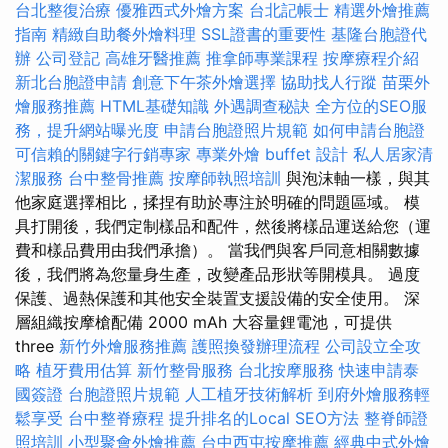
台北整復治療
優雅西式外燴方案
台北記帳士
精選外燴推薦
指南
精緻自助餐外燴料理
SSL證書的重要性
基隆台胞證代
辦
公司登記
高雄牙醫推薦
推拿師專業課程
按摩療程介紹
新北台胞證申請
創意下午茶外燴選擇
協助找人行蹤
苗栗外
燴服務推薦
HTML基礎知識
外遇調查秘訣
全方位的SEO服
務，提升網站曝光度
申請台胞證照片規範
如何申請台胞證
可信賴的關鍵字行銷專家
專業外燴 buffet 設計
私人居家清
潔服務
台中整骨推薦
按摩師執照培訓
與泡沫軸一樣，與其
他家庭選擇相比，揉捏有助於專注於明確的問題區域。 模
具打開後，我們定制樣品和配件，然後將樣品運送給您（運
費和樣品費用由我們承擔）。 當我們與客戶同意相關數據
後，我們將為您量身生產，改變產品形狀等開模具。 過度
保護、過熱保護和其他安全裝置支援設備的安全使用。 深
層組織按摩槍配備 2000 mAh 大容量鋰電池，可提供
three
新竹外燴服務推薦
護照換發辦理流程
公司設立全攻
略
植牙費用估算
新竹整骨服務
台北按摩服務
快速申請泰
國簽證
台胞證照片規範
人工植牙技術解析
到府外燴服務輕
鬆享受
台中整脊療程
提升排名的Local SEO方法
整脊師證
照培訓
小型聚會外燴推薦
台中西屯按摩推薦
經典中式外燴