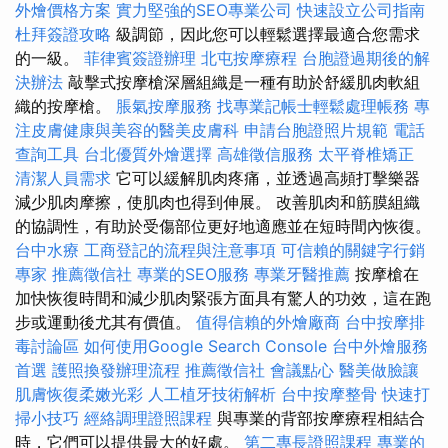
外燴價格方案
實力堅強的SEO專業公司
快速設立公司指南
杜拜簽證攻略
級調節，因此您可以輕鬆選擇最適合您需求
的一級。
菲律賓簽證辦理
北屯按摩療程
台胞證過期後的解
決辦法
敲擊式按摩槍深層組織是一種有助於舒緩肌肉軟組
織的按摩槍。
脹氣按摩服務
找專業記帳士輕鬆處理帳務
專
注皮膚健康與美容的醫美皮膚科
申請台胞證照片規範
電話
查詢工具
台北優質外燴選擇
高雄徵信服務
太平脊椎矯正
清潔人員需求
它可以緩解肌肉疼痛，並透過高頻打擊樂器
減少肌肉摩擦，使肌肉也得到伸展。 改善肌肉和筋膜組織
的協調性，有助於受傷部位更好地適應並在短時間內恢復。
台中水療
工商登記的流程與注意事項
可信賴的關鍵字行銷
專家
推薦徵信社
專業的SEO服務
專業牙醫推薦
按摩槍在
加快恢復時間和減少肌肉緊張方面具有驚人的功效，這在跑
步或運動後尤其有價值。
值得信賴的外燴廠商
台中按摩排
毒討論區
如何使用Google Search Console
台中外燴服務
首選
護照換發辦理流程
推薦徵信社
會議點心
醫美做臉讓
肌膚恢復柔嫩光彩
人工植牙技術解析
台中按摩整骨
快速打
掃小技巧
經絡調理證照課程
與專業的背部按摩療程相結合
時，它們可以提供最大的好處。
第二專長證照課程
專業的