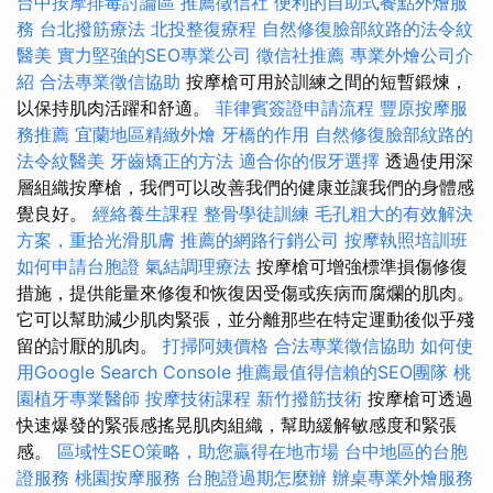
台中按摩排毒討論區
推薦徵信社
便利的自助式餐點外燴服
務
台北撥筋療法
北投整復療程
自然修復臉部紋路的法令紋
醫美
實力堅強的SEO專業公司
徵信社推薦
專業外燴公司介
紹
合法專業徵信協助
按摩槍可用於訓練之間的短暫鍛煉，
以保持肌肉活躍和舒適。
菲律賓簽證申請流程
豐原按摩服
務推薦
宜蘭地區精緻外燴
牙橋的作用
自然修復臉部紋路的
法令紋醫美
牙齒矯正的方法
適合你的假牙選擇
透過使用深
層組織按摩槍，我們可以改善我們的健康並讓我們的身體感
覺良好。
經絡養生課程
整骨學徒訓練
毛孔粗大的有效解決
方案，重拾光滑肌膚
推薦的網路行銷公司
按摩執照培訓班
如何申請台胞證
氣結調理療法
按摩槍可增強標準損傷修復
措施，提供能量來修復和恢復因受傷或疾病而腐爛的肌肉。
它可以幫助減少肌肉緊張，並分離那些在特定運動後似乎殘
留的討厭的肌肉。
打掃阿姨價格
合法專業徵信協助
如何使
用Google Search Console
推薦最值得信賴的SEO團隊
桃
園植牙專業醫師
按摩技術課程
新竹撥筋技術
按摩槍可透過
快速爆發的緊張感搖晃肌肉組織，幫助緩解敏感度和緊張
感。
區域性SEO策略，助您贏得在地市場
台中地區的台胞
證服務
桃園按摩服務
台胞證過期怎麼辦
辦桌專業外燴服務