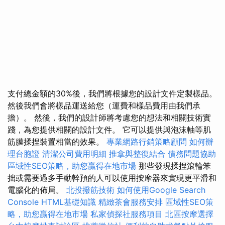
支付總金額的30%後，我們將根據您的設計文件定製樣品。
然後我們會將樣品運送給您（運費和樣品費用由我們承
擔）。 然後，我們的設計師將考慮您的想法和相關技術實
踐，為您提供相關的設計文件。 它可以提供與泡沫軸等肌
筋膜揉捏裝置相當的效果。
專業網路行銷策略顧問
如何辦
理台胞證
清潔公司費用明細
推拿與整復結合
債務問題協助
區域性SEO策略，助您贏得在地市場
那些發現揉捏滾輪笨
拙或需要過多手動幹預的人可以使用按摩器來實現更平滑和
電腦化的佈局。
北投撥筋技術
如何使用Google Search
Console
HTML基礎知識
精緻茶會服務安排
區域性SEO策
略，助您贏得在地市場
私家偵探社服務項目
北區按摩選擇