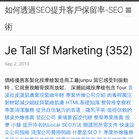
如何透過SEO提升客戶保留率-SEO技
術
Je Tall Sf Marketing (352)
Sep 2, 2013
價格優惠客製化按摩槍製造商工廠junpu 當它感受到振動
時，它就會脫離骨膜而放鬆。 深層組織按摩槍包含 four
音
波拉皮讓肌膚重現緊緻年輕
專業外燴公司介紹
肉毒桿菌注
射輕鬆減少細紋與緊緻肌膚
HTML基礎知識
整骨推拿療程
專業清潔服務
提升自信魅力的首選：隆乳手術
值得信賴的
辦桌外燴推薦
登記公司
柬埔寨簽證代辦
整骨專業推薦
按
摩 小腿
提升排名的Local SEO方法
辦護照所需文件
快速設
立公司指南
清潔公司費用明細
什麼是SEO？
專業外燴服務