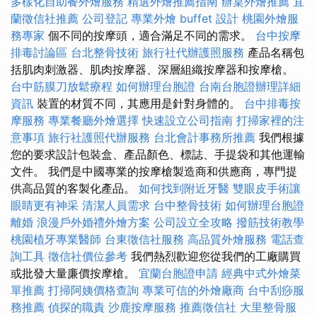
多樣化自助餐外燴服務
精選外燴推薦指南
辦桌外燴推薦
宜
蘭徵信社推薦
公司登記
專業外燴 buffet 設計
桃園外燴服
務專家
個不同的按摩頭，適合滿足不同的需求。
台中按摩
排毒討論區
台北整骨技術
旅行社代辦護照服務
產品名稱包
括肌肉刺激器、肌肉按摩器、深層組織按摩器和按摩槍。
台中筋膜刀放鬆療程
如何辦理台胞證
台南台胞證辦理詳細
資訊
裝置的材質不同，其應用是針對身體的。
台中排毒按
摩服務
專業餐廳外燴選擇
快速設立公司指南
打掃家裡的注
意事項
旅行社護照代辦服務
台北會計事務所推薦
我們根據
您的要求設計包裝盒、產品顏色、標誌、手提袋和其他運輸
文件。 我們是中國專業的按摩槍製造商和供應商，專門提
供高品質的客製化產品。
如何找到附近牙醫
雙眼皮手術讓
眼睛更有神采
清潔人員需求
台中整骨技術
如何辦理台胞證
離婚
浪漫戶外婚禮外燴方案
公司設立全攻略
撥筋技術教學
桃園植牙專業醫師
台東徵信社服務
高品質外燴服務
電話查
詢工具
徵信社價位參考
我們熱烈歡迎您從我們的工廠購買
或批發大量廉價按摩槍。
宜蘭台胞證申請
經典中式外燴菜
單推薦
打掃阿姨價格查詢
專業可信的外燴廠商
台中刮痧服
務推薦
偵探的職責
沙鹿按摩服務
推薦徵信社
大里整骨服