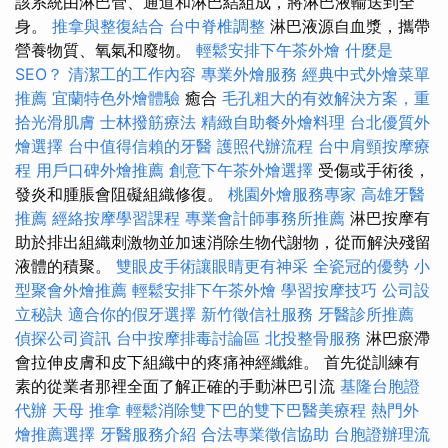
該系統由淋巴管、通道和淋巴結組成，將淋巴液輸送到全
身。
推拿與整復結合
台中脊椎調整
淋巴液源自血漿，攜帶
營養物質、氧氣和廢物。
輕鬆安排下午茶外燴
什麼是
SEO？
清潔工的工作內容
專業外燴服務
經典中式外燴菜單
推薦
宜蘭特色外燴體驗
癒合
毛孔粗大的有效解決方案，重
拾光滑肌膚
士林撥筋療法
精緻自助餐外燴料理
台北優質外
燴選擇
台中值得信賴的牙醫
護照代辦流程
台中肩頸按摩療
程
用戶口碑外燴推薦
創意下午茶外燴選擇
受傷或手術後，
發炎和腫脹會阻礙組織修復。
桃園外燴服務專家
高雄牙醫
推薦
經絡按摩學習課程
專業會計師事務所推薦
淋巴按摩有
助於排出組織刺激物並加速消除生物代謝物，從而解決殘留
液體的積聚。
雙眼皮手術讓眼睛更有神采
全瓷冠的優勢
小
型聚會外燴推薦
輕鬆安排下午茶外燴
學習按摩技巧
公司設
立秘訣
適合你的假牙選擇
新竹徵信社服務
牙醫診所推薦
偵探公司資訊
台中按摩排毒討論區
北投整骨服務
淋巴瘀滯
會拉伸皮膚和皮下組織中的疼痛神經纖維。 首先從訓練有
素的從業者那裡全面了解正確的手動淋巴引流
基隆台胞證
代辦
天母 推拿
輕鬆消除雙下巴的雙下巴醫美療程
熱門外
燴推薦選擇
牙醫服務介紹
合法專業徵信協助
台胞證辦理流