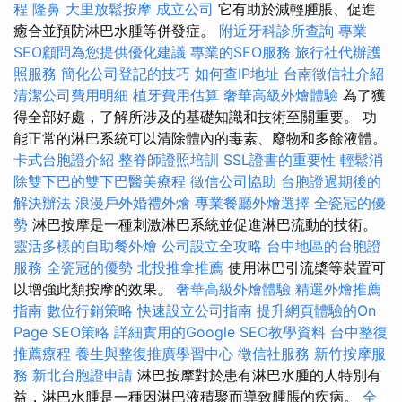
程
隆鼻
大里放鬆按摩
成立公司
它有助於減輕腫脹、促進
癒合並預防淋巴水腫等併發症。
附近牙科診所查詢
專業
SEO顧問為您提供優化建議
專業的SEO服務
旅行社代辦護
照服務
簡化公司登記的技巧
如何查IP地址
台南徵信社介紹
清潔公司費用明細
植牙費用估算
奢華高級外燴體驗
為了獲
得全部好處，了解所涉及的基礎知識和技術至關重要。 功
能正常的淋巴系統可以清除體內的毒素、廢物和多餘液體。
卡式台胞證介紹
整脊師證照培訓
SSL證書的重要性
輕鬆消
除雙下巴的雙下巴醫美療程
徵信公司協助
台胞證過期後的
解決辦法
浪漫戶外婚禮外燴
專業餐廳外燴選擇
全瓷冠的優
勢
淋巴按摩是一種刺激淋巴系統並促進淋巴流動的技術。
靈活多樣的自助餐外燴
公司設立全攻略
台中地區的台胞證
服務
全瓷冠的優勢
北投推拿推薦
使用淋巴引流槳等裝置可
以增強此類按摩的效果。
奢華高級外燴體驗
精選外燴推薦
指南
數位行銷策略
快速設立公司指南
提升網頁體驗的On
Page SEO策略
詳細實用的Google SEO教學資料
台中整復
推薦療程
養生與整復推廣學習中心
徵信社服務
新竹按摩服
務
新北台胞證申請
淋巴按摩對於患有淋巴水腫的人特別有
益，淋巴水腫是一種因淋巴液積聚而導致腫脹的疾病。
全