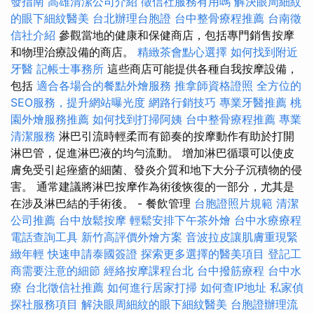
發指南
高雄清潔公司介紹
徵信社服務有用嗎
解決眼周細紋
的眼下細紋醫美
台北辦理台胞證
台中整骨療程推薦
台南徵
信社介紹
參觀當地的健康和保健商店，包括專門銷售按摩
和物理治療設備的商店。
精緻茶會點心選擇
如何找到附近
牙醫
記帳士事務所
這些商店可能提供各種自我按摩設備，
包括
適合各場合的餐點外燴服務
推拿師資格證照
全方位的
SEO服務，提升網站曝光度
網路行銷技巧
專業牙醫推薦
桃
園外燴服務推薦
如何找到打掃阿姨
台中整骨療程推薦
專業
清潔服務
淋巴引流時輕柔而有節奏的按摩動作有助於打開
淋巴管，促進淋巴液的均勻流動。 增加淋巴循環可以使皮
膚免受引起痤瘡的細菌、發炎介質和地下大分子沉積物的侵
害。 通常建議將淋巴按摩作為術後恢復的一部分，尤其是
在涉及淋巴結的手術後。 - 餐飲管理
台胞證照片規範
清潔
公司推薦
台中放鬆按摩
輕鬆安排下午茶外燴
台中水療療程
電話查詢工具
新竹高評價外燴方案
音波拉皮讓肌膚重現緊
緻年輕
快速申請泰國簽證
探索更多選擇的醫美項目
登記工
商需要注意的細節
經絡按摩課程台北
台中撥筋療程
台中水
療
台北徵信社推薦
如何進行居家打掃
如何查IP地址
私家偵
探社服務項目
解決眼周細紋的眼下細紋醫美
台胞證辦理流