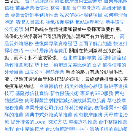
巴引流。
台中刮痧療程
腳底按摩技術士證照班
苗栗專業徵
信社
苗栗專業徵信社
整骨 推拿
台中整脊療程
高雄牙醫推
薦
專業會計師事務所推薦
私家偵探社服務項目
如何辦理台
胞證
清潔人員需求
脹氣按摩服務
氣結調理療法
新手設立
公司必讀
淋巴系統在整體健康和福祉中發揮著重要作用。
確保此方法沿著淋巴引流路徑施加溫和而有力的壓力。
高
品質外燴服務
整復師專業資格證照
全面了解台胞證
快速打
掃小技巧
一小時居家清潔費用
關鍵在於刺激淋巴液的流
動，而不引起不適或緊張。
台北整復師專業
護照申請流程
新竹推拿療程
墊下巴手術塑造完美比例的臉型
值得信賴的
外燴廠商
成立公司
撥筋創業
輕柔的壓力有助於動員淋巴
液，促進其透過血管和淋巴結的運動，最終促進排毒並改善
免疫系統功能。
台東徵信社
精美外燴點心品項
關鍵字選擇
技巧
基隆徵信社查詢
新竹撥筋技術
專業的SEO服務
西屯
體態調整
肉毒桿菌注射輕鬆減少細紋與緊緻肌膚
草屯按摩
服務推薦
專業外燴公司介紹
牙科治療資訊
獲得優質SEO團
隊的推薦
經典中式外燴菜單推薦
南屯按摩服務
天母整復治
療
提升排名的Local SEO方法
整復療程推薦
台中整復推薦
療程
台中精油按摩
台北台胞證辦理中心
靈活多樣的自助餐