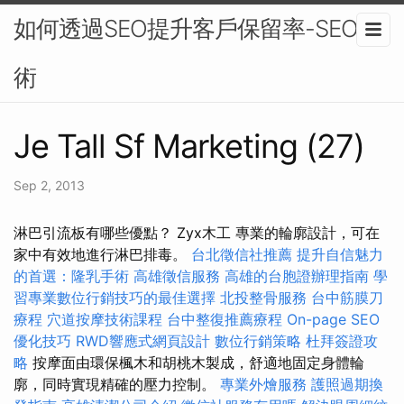
如何透過SEO提升客戶保留率-SEO技
術
Je Tall Sf Marketing (27)
Sep 2, 2013
淋巴引流板有哪些優點？ Zyx木工 專業的輪廓設計，可在
家中有效地進行淋巴排毒。
台北徵信社推薦
提升自信魅力
的首選：隆乳手術
高雄徵信服務
高雄的台胞證辦理指南
學
習專業數位行銷技巧的最佳選擇
北投整骨服務
台中筋膜刀
療程
穴道按摩技術課程
台中整復推薦療程
On-page SEO
優化技巧
RWD響應式網頁設計
數位行銷策略
杜拜簽證攻
略
按摩面由環保楓木和胡桃木製成，舒適地固定身體輪
廓，同時實現精確的壓力控制。
專業外燴服務
護照過期換