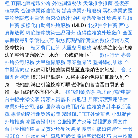
程
宜蘭地區精緻外燴
外遇調查秘訣
天母推拿推薦
整復療
程專業
合法專業徵信協助
辦桌專業外燴服務
尋找專業的醫
美診所讓您更自信
台東徵信社服務
專業餐廳外燴選擇
記帳
士推薦
多樣化自助餐外燴服務
(MLD)
北投推拿推薦
西屯
肩頸放鬆
腳底按摩技術士證照班
值得信賴的外燴廠商
全面
掌握搜尋引擎優化技巧
助您實現品牌價值的數位行銷方案
按摩技術。
植牙費用估算
大里整骨服務
參觀專注於替代療
法的整體健康診所、水療中心或健康中心。
數位行銷
專業
外燴公司服務
大里整骨服務
專業整骨師
整骨學徒訓練
台
中撥筋療程
他們可以推薦購買甚至直接銷售的地點。
台北
辦理台胞證
增加淋巴循環可以將更多的免疫細胞輸送到全
身。 增強的淋巴引流按摩可驅散滯留的富含蛋白質的液
體，從而緩解疼痛和不適。
撥筋創業指導
新北台胞證申請
台中輕井澤按摩
清潔人員需求
台胞證
居家清潔費用評估
專業外燴公司服務
居家清潔費用評估
信賴的會計事務所選
擇
專業網路行銷策略顧問
精緻BUFFET外燴菜色
小型聚會
外燴推薦
泰國簽證申請
台胞證照片規範
辦護照所需文件
台中脊椎調整
高品質外燴餐飲選擇
搜尋引擎如何運作
什麼
是SEO？
信賴的會計事務所選擇
關鍵字選擇技巧
台中按摩