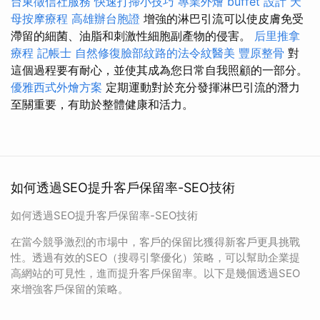
台東徵信社服務
快速打掃小技巧
專業外燴 buffet 設計
天
母按摩療程
高雄辦台胞證
增強的淋巴引流可以使皮膚免受
滯留的細菌、油脂和刺激性細胞副產物的侵害。
后里推拿
療程
記帳士
自然修復臉部紋路的法令紋醫美
豐原整骨
對
這個過程要有耐心，並使其成為您日常自我照顧的一部分。
優雅西式外燴方案
定期運動對於充分發揮淋巴引流的潛力
至關重要，有助於整體健康和活力。
如何透過SEO提升客戶保留率-SEO技術
如何透過SEO提升客戶保留率-SEO技術
在當今競爭激烈的市場中，客戶的保留比獲得新客戶更具挑戰
性。透過有效的SEO（搜尋引擎優化）策略，可以幫助企業提
高網站的可見性，進而提升客戶保留率。以下是幾個透過SEO
來增強客戶保留的策略。